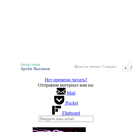
Автор статьи
Время на чтение: 1 минута
А
Артём Высоков
Нет времени читать?
Отправим материал вам на:
Mail
Pocket
Flipboard