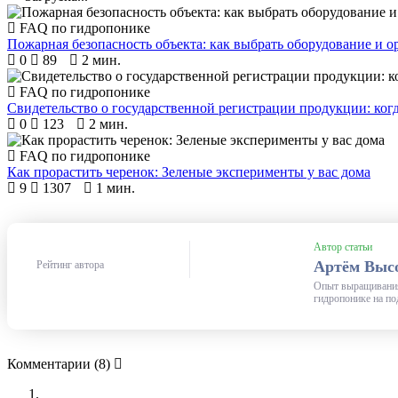
FAQ по гидропонике
Пожарная безопасность объекта: как выбрать оборудование и 
0
89
2 мин.
FAQ по гидропонике
Свидетельство о государственной регистрации продукции: ког
0
123
2 мин.
FAQ по гидропонике
Как прорастить черенок: Зеленые эксперименты у вас дома
9
1307
1 мин.
Автор статьи
Артём Выс
Рейтинг автора
Опыт выращивания 
гидропонике на по
Комментарии
(8)