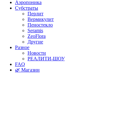
Аэропоника
Субстраты
Перлит
Вермикулит
Пеностекло
Seramis
ZeoFlora
Другие
Разное
Новости
РЕАЛИТИ-ШОУ
FAQ
🌿 Магазин