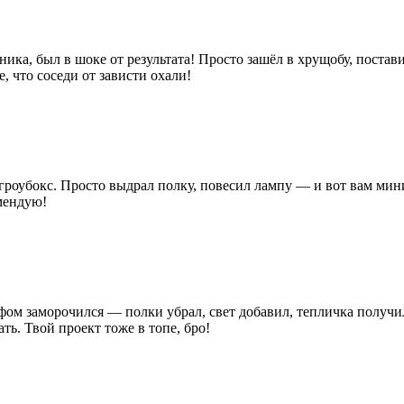
ника, был в шоке от результата! Просто зашёл в хрущобу, постави
, что соседи от зависти охали!
гроубокс. Просто выдрал полку, повесил лампу — и вот вам мин
омендую!
м заморочился — полки убрал, свет добавил, тепличка получилас
ть. Твой проект тоже в топе, бро!