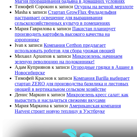
Магия проращивания бадьяна в домашних условиях
Тимофей Сорокин
к записи
Огурцы на вечной мерзлоте
Masha
к записи
Стартап GrowFlux Филадельфия
настраивает освещение для выращивания
сельскохозяйственных культур в помещениях
Мария Гаврилова
к записи
Пакистан планирует
производить картофель высокого качества на
аэропонике
Ivan
к записи
Компания Certhon предлагает
использовать роботов для сбора урожая овощей
Михаил Архипов
к записи
Микрозелень: начинаем
зеленую революцию на подоконнике!
Адам Куприянов
к записи
Огородные грядки в Ашане в
Новосибирске
Тимофей Краснов
к записи
Компания Barilla выбирает
стартап ZERO для производства базилика и листовых
овощей в вертикальном сельском хозяйстве
Денис Маркин
к записи
Микрозелень кресс салат: как
вырастить и насладиться свежими вкусами
Мария Маркина
к записи
Американская компания
Harvest строит новую теплицу в Уэстбруке