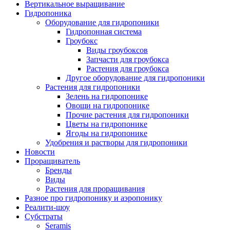
Вертикальное выращивание
Гидропоника
Оборудование для гидропоники
Гидропонная система
Гроубокс
Виды гроубоксов
Запчасти для гроубокса
Растения для гроубокса
Другое оборудование для гидропоники
Растения для гидропоники
Зелень на гидропонике
Овощи на гидропонике
Прочие растения для гидропоники
Цветы на гидропонике
Ягоды на гидропонике
Удобрения и растворы для гидропоники
Новости
Проращиватель
Бренды
Виды
Растения для проращивания
Разное про гидропонику и аэропонику
Реалити-шоу
Субстраты
Seramis