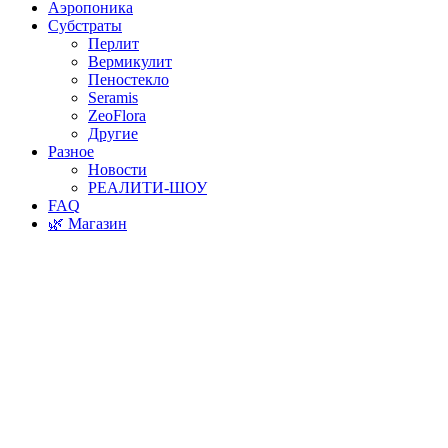
Аэропоника
Субстраты
Перлит
Вермикулит
Пеностекло
Seramis
ZeoFlora
Другие
Разное
Новости
РЕАЛИТИ-ШОУ
FAQ
🌿 Магазин