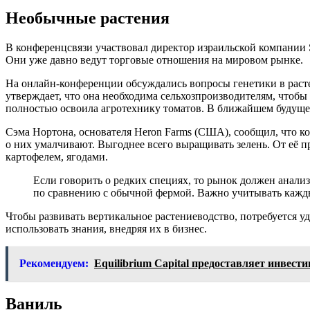
Необычные растения
В конференцсвязи участвовал директор израильской компании
Они уже давно ведут торговые отношения на мировом рынке.
На онлайн-конференции обсуждались вопросы генетики в расте
утверждает, что она необходима сельхозпроизводителям, чтоб
полностью освоила агротехнику томатов. В ближайшем будуще
Сэма Нортона, основателя Heron Farms (США), сообщил, что к
о них умалчивают. Выгоднее всего выращивать зелень. От её п
картофелем, ягодами.
Если говорить о редких специях, то рынок должен анали
по сравнению с обычной фермой. Важно учитывать кажды
Чтобы развивать вертикальное растениеводство, потребуется у
использовать знания, внедряя их в бизнес.
Рекомендуем:
Equilibrium Capital предоставляет инвес
Ваниль