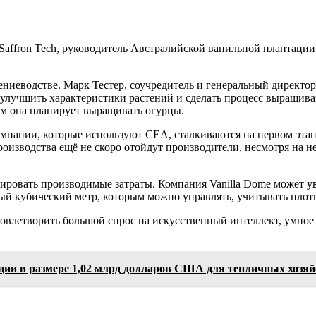
 Saffron Tech, руководитель Австралийской ванильной плантац
ниеводстве. Марк Тестер, соучредитель и генеральный директор
ы улучшить характеристики растений и сделать процесс выращив
м она планирует выращивать огурцы.
омпании, которые используют СЕА, сталкиваются на первом эта
роизводства ещё не скоро отойдут производители, несмотря на 
зировать производимые затраты. Компания Vanilla Dome может 
й кубический метр, которым можно управлять, учитывать плотн
довлетворить большой спрос на искусственный интеллект, умное
тиции в размере 1,02 млрд долларов США для тепличных хозяй