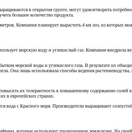
выращиваются в открытом грунте, могут удовлетворить потребнос
учить большое количество продукта.
метров. Компания планирует вырастить 4 км лоз, из которых мож
использует морскую воду и углекислый газ. Компания внедрила 
бытком морской воды и углекислого газа. В результате их объе
брела. Она лишь использовала способы ведения растениеводства,
повысить их толерантность к повышенному содержанию солей в в
 их в европейских странах.
уется вода с Красного моря. Производители выращивают солеус
шафрана, которые используют традиционное земледелие. На свое