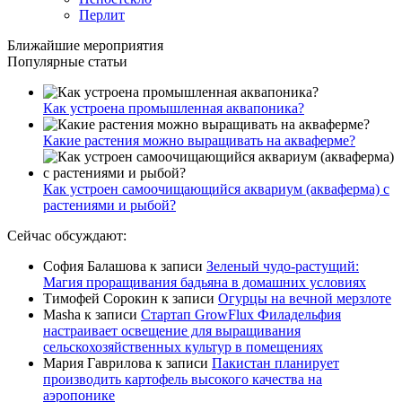
Перлит
Ближайшие мероприятия
Популярные статьи
Как устроена промышленная аквапоника?
Какие растения можно выращивать на акваферме?
Как устроен самоочищающийся аквариум (акваферма) с
растениями и рыбой?
Сейчас обсуждают:
София Балашова
к записи
Зеленый чудо-растущий:
Магия проращивания бадьяна в домашних условиях
Тимофей Сорокин
к записи
Огурцы на вечной мерзлоте
Masha
к записи
Стартап GrowFlux Филадельфия
настраивает освещение для выращивания
сельскохозяйственных культур в помещениях
Мария Гаврилова
к записи
Пакистан планирует
производить картофель высокого качества на
аэропонике