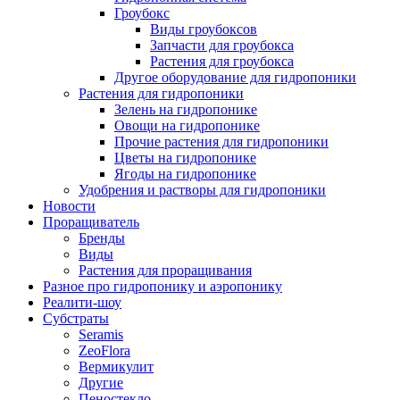
Гроубокс
Виды гроубоксов
Запчасти для гроубокса
Растения для гроубокса
Другое оборудование для гидропоники
Растения для гидропоники
Зелень на гидропонике
Овощи на гидропонике
Прочие растения для гидропоники
Цветы на гидропонике
Ягоды на гидропонике
Удобрения и растворы для гидропоники
Новости
Проращиватель
Бренды
Виды
Растения для проращивания
Разное про гидропонику и аэропонику
Реалити-шоу
Субстраты
Seramis
ZeoFlora
Вермикулит
Другие
Пеностекло