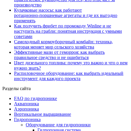
производство
Кулачковые насосы: как работают
ротационно‑поршневые агрегаты и где их выгодно
применять
Как получить фрибет по промокоду Winline и не
наступить на грабли: понятная инструкция с умными
советами
Самоходный кормоуборочный комбайн: техника,
которая меняет мир сельского хозяйства
Эффективные мази от геморроя: как выбрать
правильное средство и не ошибиться
Цвет дизельного топлива: почему это важно и что о нем
нужно знать?
Распиловочное оборудование: как выбрать идеальный
инструмент для каждого проекта
Разделы сайта
FAQ по гидропонике
Аквапоника
Аэропоника
Вертикальное выращивание
Гидропоника
Оборудование для гидропоники
Гидропонная система