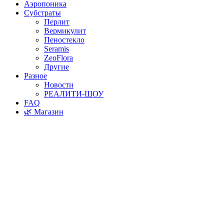
Аэропоника
Субстраты
Перлит
Вермикулит
Пеностекло
Seramis
ZeoFlora
Другие
Разное
Новости
РЕАЛИТИ-ШОУ
FAQ
🌿 Магазин