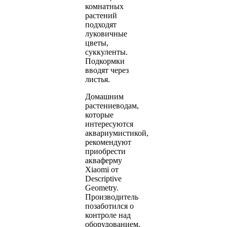
комнатных
растений
подходят
луковичные
цветы,
суккуленты.
Подкормки
вводят через
листья.
Домашним
растениеводам,
которые
интересуются
аквариумистикой,
рекомендуют
приобрести
акваферму
Xiaomi от
Descriptive
Geometry.
Производитель
позаботился о
контроле над
оборудованием,