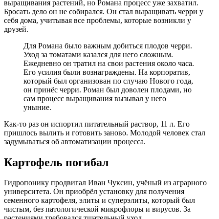
выращивания растений, но Романа процесс уже захватил.
Бросать дело он не собирался. Он стал выращивать черри у
себя дома, учитывая все проблемы, которые возникли у
друзей.
Для Романа было важным добиться плодов черри.
Уход за томатами казался для него сложным.
Ежедневно он тратил на свои растения около часа.
Его усилия были вознаграждены. На корпоратив,
который был организован по случаю Нового года,
он принёс черри. Роман был доволен плодами, но
сам процесс выращивания вызывал у него
уныние.
Как-то раз он испортил питательный раствор, 11 л. Его
пришлось вылить и готовить заново. Молодой человек стал
задумываться об автоматизации процесса.
Картофель погибал
Гидропонику продвигал Иван Чуксин, учёный из аграрного
университета. Он приобрёл установку для получения
семенного картофеля, элиты и суперэлиты, который был
чистым, без патологической микрофлоры и вирусов. За
растениями требовался тщательный уход.