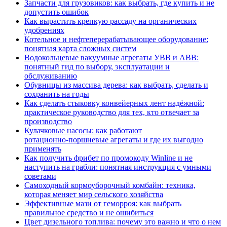
Запчасти для грузовиков: как выбрать, где купить и не
допустить ошибок
Как вырастить крепкую рассаду на органических
удобрениях
Котельное и нефтеперерабатывающее оборудование:
понятная карта сложных систем
Водокольцевые вакуумные агрегаты УВВ и АВВ:
понятный гид по выбору, эксплуатации и
обслуживанию
Обувницы из массива дерева: как выбрать, сделать и
сохранить на годы
Как сделать стыковку конвейерных лент надёжной:
практическое руководство для тех, кто отвечает за
производство
Кулачковые насосы: как работают
ротационно‑поршневые агрегаты и где их выгодно
применять
Как получить фрибет по промокоду Winline и не
наступить на грабли: понятная инструкция с умными
советами
Самоходный кормоуборочный комбайн: техника,
которая меняет мир сельского хозяйства
Эффективные мази от геморроя: как выбрать
правильное средство и не ошибиться
Цвет дизельного топлива: почему это важно и что о нем