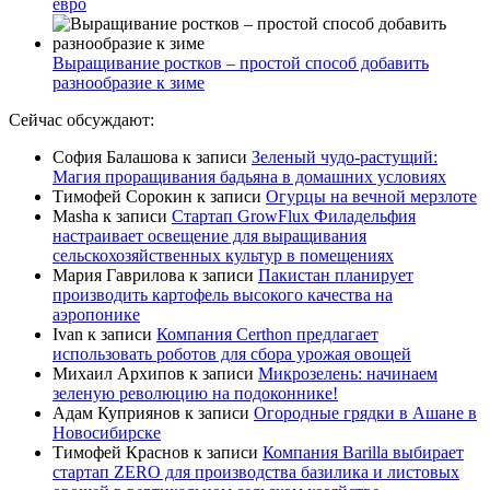
евро
Выращивание ростков – простой способ добавить
разнообразие к зиме
Сейчас обсуждают:
София Балашова
к записи
Зеленый чудо-растущий:
Магия проращивания бадьяна в домашних условиях
Тимофей Сорокин
к записи
Огурцы на вечной мерзлоте
Masha
к записи
Стартап GrowFlux Филадельфия
настраивает освещение для выращивания
сельскохозяйственных культур в помещениях
Мария Гаврилова
к записи
Пакистан планирует
производить картофель высокого качества на
аэропонике
Ivan
к записи
Компания Certhon предлагает
использовать роботов для сбора урожая овощей
Михаил Архипов
к записи
Микрозелень: начинаем
зеленую революцию на подоконнике!
Адам Куприянов
к записи
Огородные грядки в Ашане в
Новосибирске
Тимофей Краснов
к записи
Компания Barilla выбирает
стартап ZERO для производства базилика и листовых